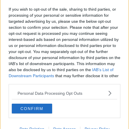
Geofor pensa in grande, inaugurata la nuova
If you wish to opt-out of the sale, sharing to third parties, or
sede
processing of your personal or sensitive information for
Crimini a passo di danza
targeted advertising by us, please use the below opt-out
section to confirm your selection. Please note that after your
Chiude i battenti la Festa del 3 Maggio
opt-out request is processed you may continue seeing
cascianese
interest-based ads based on personal information utilized by
Alunni sul bus per scoprire la città
us or personal information disclosed to third parties prior to
your opt-out. You may separately opt-out of the further
L'italiano all'estero, Robustelli in Giappone
disclosure of your personal information by third parties on the
IAB’s list of downstream participants. This information may
"Allarme terremoto" ma è solo il cantiere vicino
also be disclosed by us to third parties on the
IAB’s List of
Downstream Participants
that may further disclose it to other
Il libro degli studenti su Dante
third parties.
Personal Data Processing Opt Outs
​Centocinque candeline per Andreina
Sistema fognario, tre cantieri aperti in città
CONFIRM
​Notte bianca… anche per Igenio