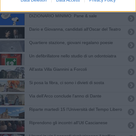
Data Deletion
Data Access
Privacy Policy
Anche in via Dante si accende la polemica per le buche
​DIZIONARIO MINIMO: Pane & sale
Dario e Giovanna, candidati all'Oscar del Teatro
Quartiere stazione, giovani regalano poesie
Un defibrillatore nello studio di un odontoiatra
All'asta Villa Giannini a Forcoli
Si posa la fibra, ci sono i divieti di sosta
Via dell'Arco conclude l'anno di Dante
​Riparte martedì 15 l’Università del Tempo Libero
Riprendono gli incontri all'Utl Cascianese
I lavori in via Leopardi rivoluzionano il traffico