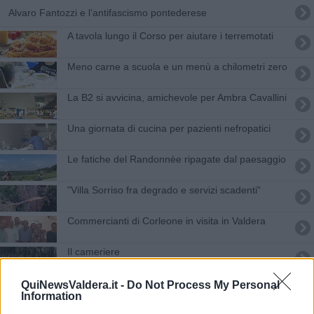
Alvaro Fantozzi e l’antifascismo pontederese
A tavola lungo il Corso per aiutare i terremotati
Meno carne a scuola e un menù a chilometri zero
La B2 si avvicina, amichevole per Ambra Cavallini
Una giornata di cucina per pazienti nefropatici
Le fatiche del Randonnèe ripagate dal paesaggio
"Villa Sorriso fra degrado e servizi scadenti"
Commercianti di Corleone in visita in Valdera
Il cameriere
Puntremal - Ultima parte
QuiNewsValdera.it -
Do Not Process My Personal
Information
Emergenza Covid, aiuti da associazioni e imprese