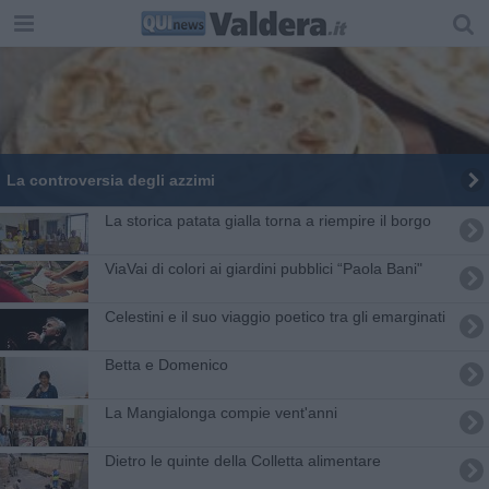
La controversia degli azzimi
La storica patata gialla torna a riempire il borgo
ViaVai di colori ai giardini pubblici “Paola Bani"
Celestini e il suo viaggio poetico tra gli emarginati
Betta e Domenico
La Mangialonga compie vent'anni
Dietro le quinte della Colletta alimentare