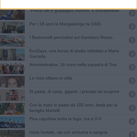
Gracias a la vida
"Prezzi alti e guadagno minimo, è insostenibile"
Per i 18 anni la Mangialonga fa 1000
I Bastoncelli pecciolesi sul Gambero Rosso
EcoDays, una borsa di studio intitolata a Mario
Garzella
Amministrative, 16 nomi nella squadra di Tosi
Le miss sfilano in città
Di pasta, di carta, giganti, i presepi da scoprire
Con le mani in pasta da 100 anni, festa per la
famiglia Martelli
Pisa capolista tenta la fuga, ma è 0-0
Inizia l'estate, via con schiuma e sangria