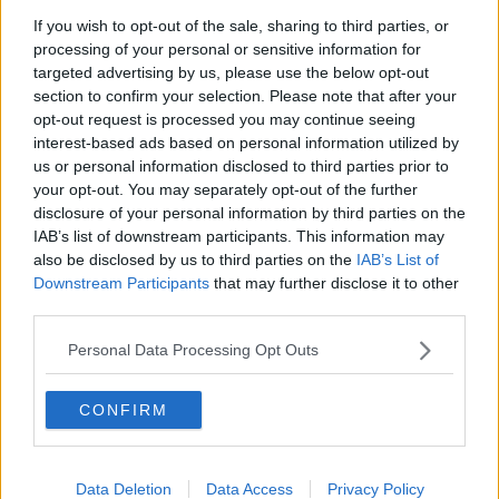
If you wish to opt-out of the sale, sharing to third parties, or
"Un solo supermercato per 6500 persone è poco"
processing of your personal or sensitive information for
targeted advertising by us, please use the below opt-out
section to confirm your selection. Please note that after your
La Vespa diva del grande schermo
opt-out request is processed you may continue seeing
interest-based ads based on personal information utilized by
Francesca Moi racconta i segreti di Masterchef
us or personal information disclosed to third parties prior to
your opt-out. You may separately opt-out of the further
11Lune d'Inverno, Palazzo Senza Tempo
disclosure of your personal information by third parties on the
protagonista
IAB’s list of downstream participants. This information may
Nelle mense arriva il nuovo menù stagionale
also be disclosed by us to third parties on the
IAB’s List of
Downstream Participants
that may further disclose it to other
Pasta in bianco a scuola, la replica del Comune
third parties.
Prodotti e piatti tipici pisani, ci guida Cardini
Personal Data Processing Opt Outs
Utopie
CONFIRM
La Borra, il raduno di mountainbike fa 150
Data Deletion
Data Access
Privacy Policy