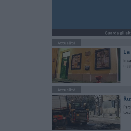
Attualità
La
In s
ragg
Attualità
Rus
Parti
tocc