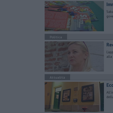
Im
Saba
gove
Politica
Red
L'ap
alla 
Attualità
Ecc
All'
dell