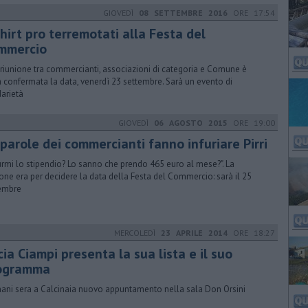
GIOVEDÌ
08 SETTEMBRE 2016
ORE 17:54
hirt pro terremotati alla Festa del
mmercio
 riunione tra commercianti, associazioni di categoria e Comune è
a confermata la data, venerdì 23 settembre. Sarà un evento di
darietà
GIOVEDÌ
06 AGOSTO 2015
ORE 19:00
parole dei commercianti fanno infuriare Pirri
urmi lo stipendio? Lo sanno che prendo 465 euro al mese?". La
ione era per decidere la data della Festa del Commercio: sarà il 25
embre
MERCOLEDÌ
23 APRILE 2014
ORE 18:27
ia Ciampi presenta la sua lista e il suo
ogramma
ni sera a Calcinaia nuovo appuntamento nella sala Don Orsini