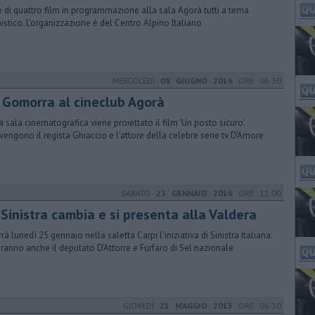
o di quattro film in programmazione alla sala Agorà tutti a tema
nistico. L'organizzazione è del Centro Alpino Italiano
MERCOLEDÌ
08 GIUGNO 2016
ORE 06:30
 Gomorra al cineclub Agorà
a sala cinematografica viene proiettato il film 'Un posto sicuro'.
rvengono il regista Ghiaccio e l'attore della celebre serie tv D'Amore
SABATO
23 GENNAIO 2016
ORE 11:00
 Sinistra cambia e si presenta alla Valdera
rrà lunedì 25 gennaio nella saletta Carpi l'iniziativa di Sinistra Italiana.
aranno anche il deputato D'Attorre e Furfaro di Sel nazionale
GIOVEDÌ
21 MAGGIO 2015
ORE 06:30