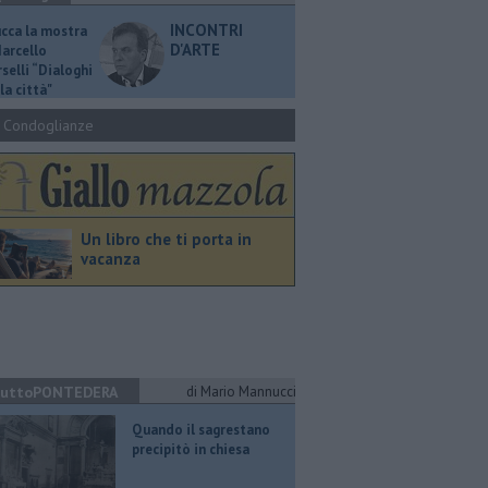
INCONTRI
ucca la mostra
D'ARTE
Marcello
selli “Dialoghi
la città"
Condoglianze
Un libro che ti porta in
vacanza
uttoPONTEDERA
di Mario Mannucci
Quando il sagrestano
precipitò in chiesa