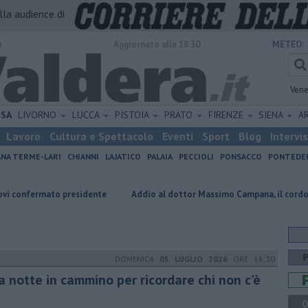
alla audience di
o
Aggiornato alle 18:30
METEO:
Vene
ISA
LIVORNO
LUCCA
PISTOIA
PRATO
FIRENZE
SIENA
A
Lavoro
Cultura e Spettacolo
Eventi
Sport
Blog
Intervi
ANA TERME-LARI
CHIANNI
LAJATICO
PALAIA
PECCIOLI
PONSACCO
PONTEDE
nfermato presidente
Addio al dottor Massimo Campana, il cordoglio
DOMENICA
05 LUGLIO 2026
ORE 16:30
a notte in cammino per ricordare chi non c'è
ù
Q