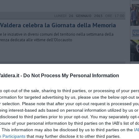
LUNEDÌ
26 GENNAIO 2015
ORE 17:00
 Valdera celebra la Giornata della Memoria
e le iniziative in diversi comuni del territorio nella settimana della
rrenza dedicata alle vittime dell'Olocausto
SABATO
06 SETTEMBRE 2014
ORE 12:05
ili, 30 sezioni Pegaso in arrivo
ldera.it -
Do Not Process My Personal Information
isorse della Regione permetteranno a molte scuole dell’infanzia di
era, Pisa e zona del Cuoio di accogliere tutte le domande d’iscrizione
to opt-out of the sale, sharing to third parties, or processing of your per
formation for targeted advertising by us, please use the below opt-out s
r selection. Please note that after your opt-out request is processed y
eing interest-based ads based on personal information utilized by us or
VENERDÌ
08 MAGGIO 2015
ORE 18:50
disclosed to third parties prior to your opt-out. You may separately opt-
tival Meridiani, 29 eventi sull'integrazione
losure of your personal information by third parties on the IAB’s list of
. This information may also be disclosed by us to third parties on the
IA
omune ha ricevuto un finanziamento di 105mila euro dal Fei. Gozzoli:
Participants
that may further disclose it to other third parties.