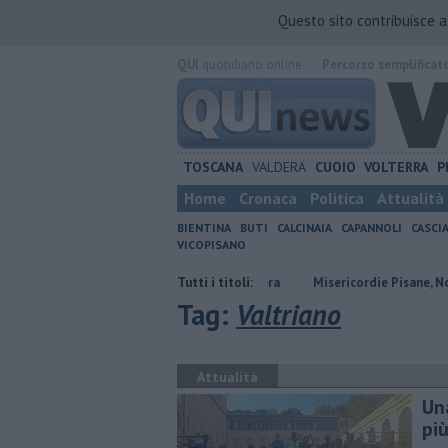
Questo sito contribuisce 
QUI
quotidiano online.
Percorso semplificat
TOSCANA
VALDERA
CUOIO
VOLTERRA
P
Home
Cronaca
Politica
Attualità
BIENTINA
BUTI
CALCINAIA
CAPANNOLI
CASCI
VICOPISANO
Tutti i titoli:
Misericordie Pisane, Novi co
Tag:
Valtriano
Attualità
Un
pi