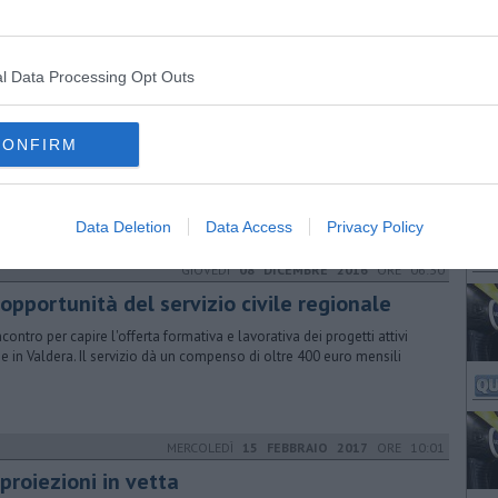
estimenti non solo in questa rassegna". Il programma, i numeri
l Data Processing Opt Outs
MERCOLEDÌ
24 MAGGIO 2017
ORE 10:30
ticolo Uno, Rossi a Pontedera
CONFIRM
residente della Toscana insieme alla consigliera regionale Spinelli
ecipa a un'assemblea pubblica alla sala Carpi di via Valtriani
Data Deletion
Data Access
Privacy Policy
GIOVEDÌ
08 DICEMBRE 2016
ORE 06:30
opportunità del servizio civile regionale
ncontro per capire l'offerta formativa e lavorativa dei progetti attivi
e in Valdera. Il servizio dà un compenso di oltre 400 euro mensili
MERCOLEDÌ
15 FEBBRAIO 2017
ORE 10:01
proiezioni in vetta