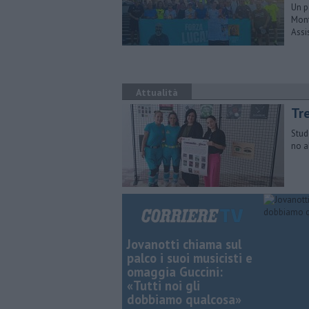
Un p
Mont
Assi
Attualità
Tr
Stud
no a
Jovanotti chiama sul
palco i suoi musicisti e
omaggia Guccini:
«Tutti noi gli
dobbiamo qualcosa»