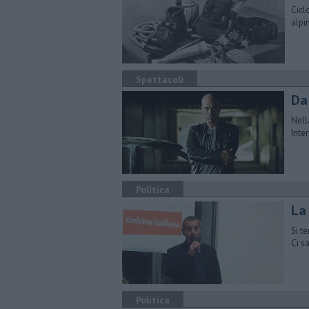
Cicl
alpi
Spettacoli
Da
Nell
Inte
Politica
La
Si te
Ci s
Politica