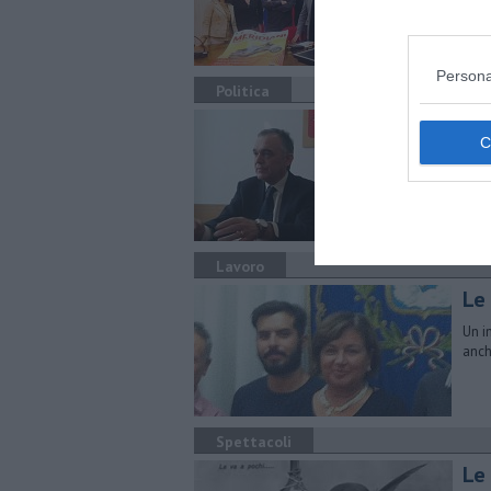
"Inv
Persona
Politica
Ar
Il p
part
Lavoro
Le 
Un i
anch
Spettacoli
Le 