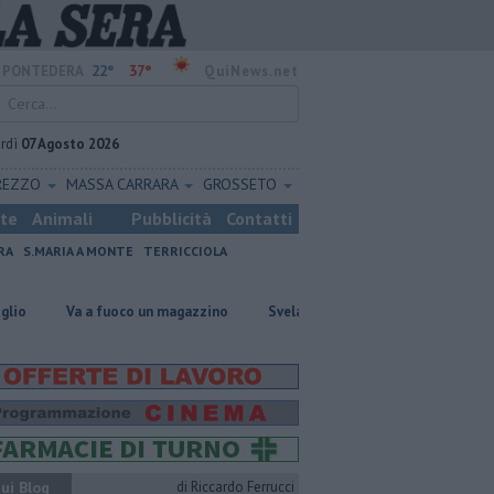
22°
37°
PONTEDERA
QuiNews.net
rdì
07 Agosto 2026
REZZO
MASSA CARRARA
GROSSETO
ste
Animali
Pubblicità
Contatti
RA
S.MARIA A MONTE
TERRICCIOLA
Va a fuoco un magazzino
Svelato il girone del Pontedera
Mise
ui Blog
di Riccardo Ferrucci