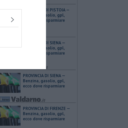
PROVINCIA DI PISTOIA — ​
Benzina, gasolio, gpl,
ecco dove risparmiare
PROVINCIA DI SIENA — ​
Benzina, gasolio, gpl,
ecco dove risparmiare
PROVINCIA DI SIENA — ​
Benzina, gasolio, gpl,
ecco dove risparmiare
PROVINCIA DI FIRENZE — ​
Benzina, gasolio, gpl,
ecco dove risparmiare