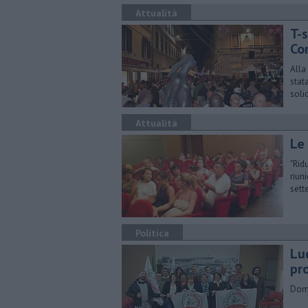
Attualità
T-s
Co
Alla
stat
soli
Attualità
Le 
"Rid
riun
sett
Politica
Luc
pr
Doma