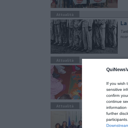
Attualità
La
Tant
rico
Attualità
​As
QuiNewsVa
Le r
Vald
If you wish 
sensitive in
confirm you
continue se
Attualità
information 
Fes
further disc
participants
Il C
Downstream 