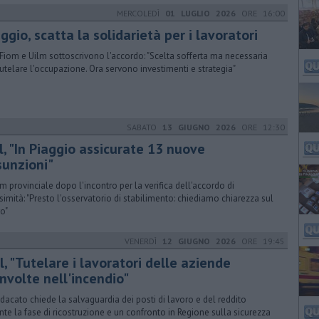
MERCOLEDÌ
01 LUGLIO 2026
ORE 16:00
ggio, scatta la solidarietà per i lavoratori
 Fiom e Uilm sottoscrivono l'accordo: "Scelta sofferta ma necessaria
tutelare l'occupazione. Ora servono investimenti e strategia"
SABATO
13 GIUGNO 2026
ORE 12:30
l, "In Piaggio assicurate 13 nuove
sunzioni"
im provinciale dopo l'incontro per la verifica dell'accordo di
simità: "Presto l'osservatorio di stabilimento: chiediamo chiarezza sul
ro"
VENERDÌ
12 GIUGNO 2026
ORE 19:45
l, "Tutelare i lavoratori delle aziende
nvolte nell'incendio"
indacato chiede la salvaguardia dei posti di lavoro e del reddito
nte la fase di ricostruzione e un confronto in Regione sulla sicurezza