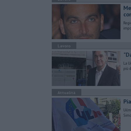
​M
co
Regi
impo
Lavoro
"D
La U
più d
Attualità
Pia
Uilm
Simo