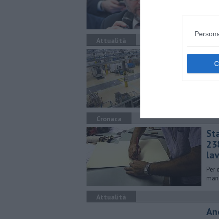
Lavo
sind
Persona
Attualità
Pia
pr
Assu
riti
oper
Cronaca
Sta
23
la
Per 
manc
Attualità
An