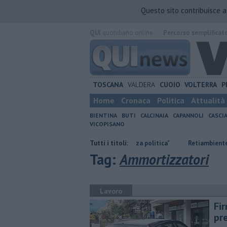
Questo sito contribuisce 
QUI
quotidiano online.
Percorso semplificat
TOSCANA
VALDERA
CUOIO
VOLTERRA
P
Home
Cronaca
Politica
Attualità
BIENTINA
BUTI
CALCINAIA
CAPANNOLI
CASCI
VICOPISANO
Ossicombustore, "Serve chiarezza politica"
Tutti i titoli:
Retiambiente, M5S: "Nessu
Tag:
Ammortizzatori
Lavoro
Fi
pre