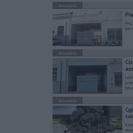
Attualità
Pia
Fim,
per 
Attualità
Cis
as
La F
pros
futu
Attualità
Cgi
coi
Il s
dura