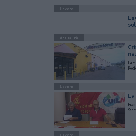
Lavoro
Lav
sol
Attualità
Cri
na
La v
Regi
Lavoro
La 
Fiom
Stam
Lavoro