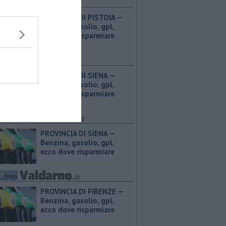
PROVINCIA DI PISTOIA — ​
Benzina, gasolio, gpl,
ecco dove risparmiare
PROVINCIA DI SIENA — ​
Benzina, gasolio, gpl,
ecco dove risparmiare
PROVINCIA DI SIENA — ​
Benzina, gasolio, gpl,
ecco dove risparmiare
PROVINCIA DI FIRENZE — ​
Benzina, gasolio, gpl,
ecco dove risparmiare