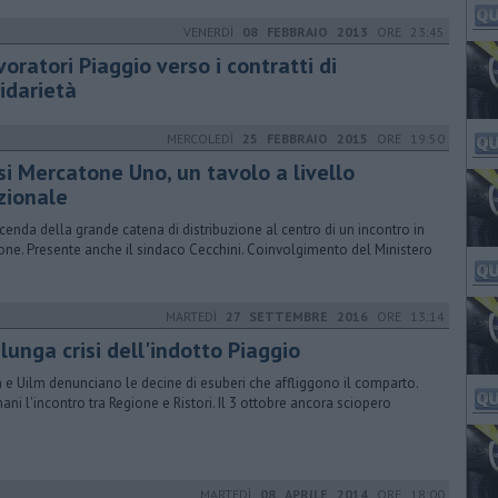
VENERDÌ
08 FEBBRAIO 2013
ORE 23:45
oratori Piaggio verso i contratti di
idarietà
MERCOLEDÌ
25 FEBBRAIO 2015
ORE 19:50
si Mercatone Uno, un tavolo a livello
zionale
icenda della grande catena di distribuzione al centro di un incontro in
one. Presente anche il sindaco Cecchini. Coinvolgimento del Ministero
MARTEDÌ
27 SETTEMBRE 2016
ORE 13:14
lunga crisi dell'indotto Piaggio
 e Uilm denunciano le decine di esuberi che affliggono il comparto.
ani l'incontro tra Regione e Ristori. Il 3 ottobre ancora sciopero
MARTEDÌ
08 APRILE 2014
ORE 18:00