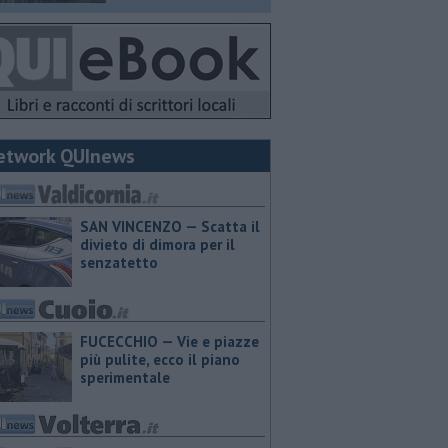
etwork QUInews
SAN VINCENZO — Scatta il
divieto di dimora per il
senzatetto
FUCECCHIO — Vie e piazze
più pulite, ecco il piano
sperimentale