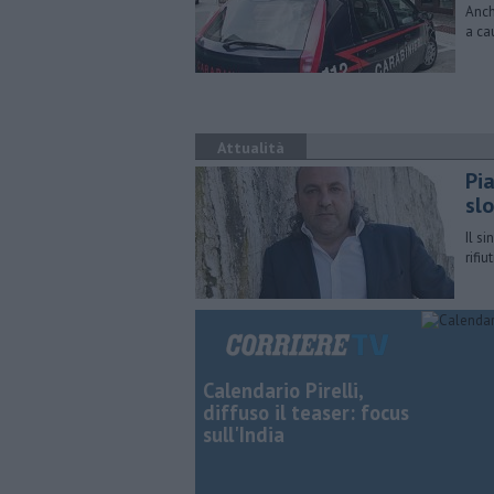
Anch
a ca
Attualità
Pia
sl
Il s
rifi
Calendario Pirelli,
diffuso il teaser: focus
sull'India