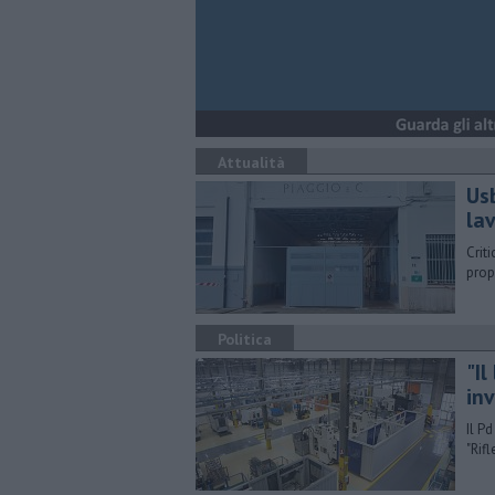
Attualità
Usb
lav
Criti
prop
Politica
"Il
in
Il Pd
"Rif