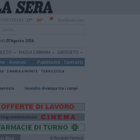
25°
36°
PONTEDERA
QuiNews.net
rdì
07 Agosto 2026
REZZO
MASSA CARRARA
GROSSETO
ste
Animali
Pubblicità
Contatti
RA
S.MARIA A MONTE
TERRICCIOLA
Incendio divampa tra i campi
Ossicombustore, "Serve chiarezza politic
ui Blog
di Riccardo Ferrucci