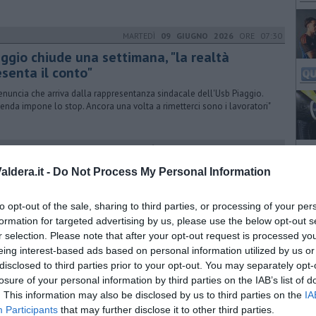
MARTEDÌ
09 GIUGNO 2026
ORE 07:30
aggio chiude una settimana, "la realtà
esenta il conto"
enuncia che arriva dalla rappresentanza sindacale dell'Usb Piaggio.
zienda impone lo stop. Ancora una volta a rimetterci sono i lavoratori"
LUNEDÌ
25 MAGGIO 2026
ORE 14:01
a e pelle, 819 lavoratori in crisi
ldera.it -
Do Not Process My Personal Information
ommissione bilaterale Fsba lancia l’allarme: 101 aziende coinvolte in
mesi, il 75% nel settore moda e pelle del Cuoio
to opt-out of the sale, sharing to third parties, or processing of your per
formation for targeted advertising by us, please use the below opt-out s
r selection. Please note that after your opt-out request is processed y
eing interest-based ads based on personal information utilized by us or
DOMENICA
15 MARZO 2026
ORE 09:00
disclosed to third parties prior to your opt-out. You may separately opt-
sfide dell'assessore Lenzi, "Da un piccolo
losure of your personal information by third parties on the IAB’s list of
. This information may also be disclosed by us to third parties on the
mune con una marcia in più"
IA
Participants
that may further disclose it to other third parties.