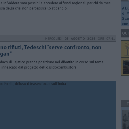
e in Valdera sarà possibile accedere ai fondi regionali per chi da mesi
usa della crisi non percepisce lo stipendio.
A L
di 
Scar
con 
QUI
MERCOLEDÌ
05 AGOSTO 2026
ORE 07:41
no rifiuti, Tedeschi "serve confronto, non
ogan"
indaco di Lajatico prende posizione nel dibattito in corso sul tema
uti innescato dal progetto dell’ossidocombustore
T