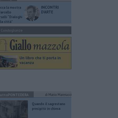
INCONTRI
ucca la mostra
D'ARTE
Marcello
selli “Dialoghi
la città"
Condoglianze
Un libro che ti porta in
vacanza
uttoPONTEDERA
di Mario Mannucci
Quando il sagrestano
precipitò in chiesa