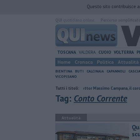
Questo sito contribuisce 
QUI
quotidiano online.
Percorso semplificat
TOSCANA
VALDERA
CUOIO
VOLTERRA
P
Home
Cronaca
Politica
Attualità
BIENTINA
BUTI
CALCINAIA
CAPANNOLI
CASCI
VICOPISANO
ato presidente
Addio al dottor Massimo Campana, il cordoglio
Tutti i titoli:
V
Tag:
Conto Corrente
Attualità
Qua
sc