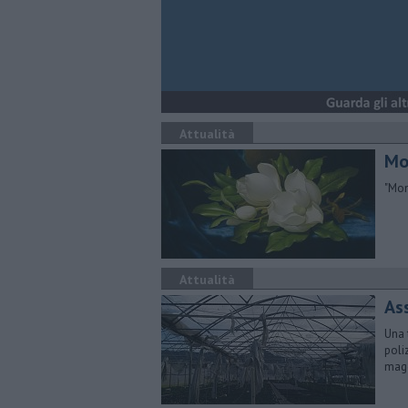
Attualità
Mo
"Mom
Attualità
Ass
Una 
poli
mag