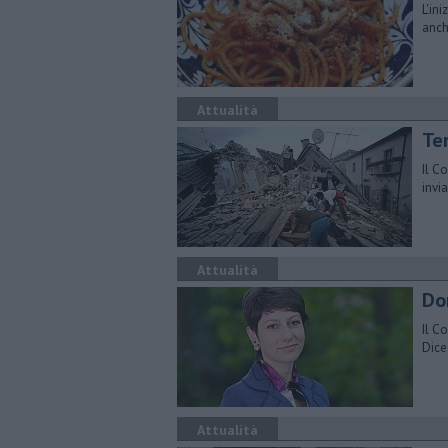
L'in
anch
Attualità
Te
Il C
invi
Attualità
Don
Il C
Dice
Attualità