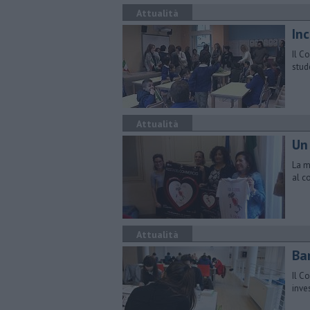
Attualità
Inc
Il C
stud
Attualità
Un 
La m
al c
Attualità
Ba
Il C
inve