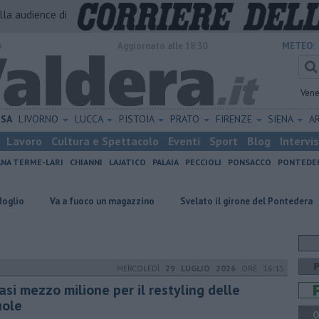
alla audience di
o
Aggiornato alle 18:30
METEO:
Vene
ISA
LIVORNO
LUCCA
PISTOIA
PRATO
FIRENZE
SIENA
A
Lavoro
Cultura e Spettacolo
Eventi
Sport
Blog
Intervi
ANA TERME-LARI
CHIANNI
LAJATICO
PALAIA
PECCIOLI
PONSACCO
PONTEDE
a a fuoco un magazzino
Svelato il girone del Pontedera
Misericor
MERCOLEDÌ
29 LUGLIO 2026
ORE 16:15
si mezzo milione per il restyling delle
uole
Q