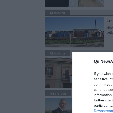
Attualità
Le 
Mise
dell
Attualità
Si 
QuiNewsVa
Ammi
part
If you wish 
sensitive in
confirm you
continue se
Interviste
information 
Re
further disc
participants
Il pr
Downstream 