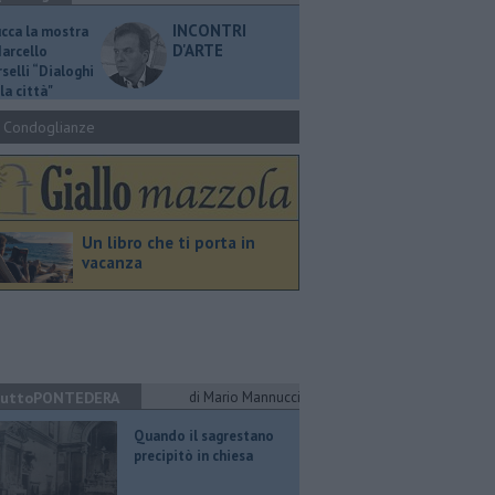
INCONTRI
ucca la mostra
D'ARTE
Marcello
selli “Dialoghi
la città"
Condoglianze
Un libro che ti porta in
vacanza
uttoPONTEDERA
di Mario Mannucci
Quando il sagrestano
precipitò in chiesa