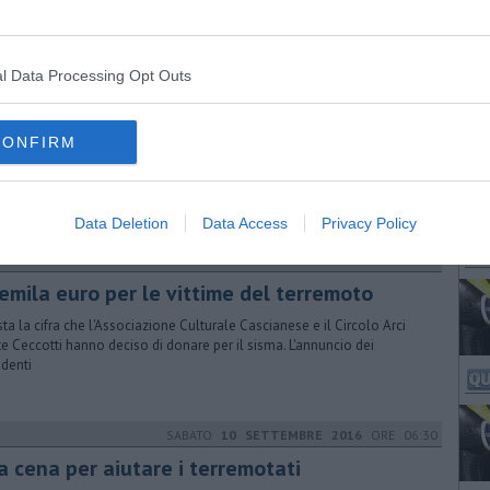
l Data Processing Opt Outs
VENERDÌ
05 MAGGIO 2017
ORE 17:48
conto corrente per ricostruire il chiesino
CONFIRM
irà a raccogliere le donazioni. La Festa del Castellare si svolgerà in
a ridotta con gli amministratori di Loro Piceno
Data Deletion
Data Access
Privacy Policy
LUNEDÌ
05 SETTEMBRE 2016
ORE 17:20
emila euro per le vittime del terremoto
ta la cifra che l'Associazione Culturale Cascianese e il Circolo Arci
e Ceccotti hanno deciso di donare per il sisma. L'annuncio dei
identi
SABATO
10 SETTEMBRE 2016
ORE 06:30
a cena per aiutare i terremotati