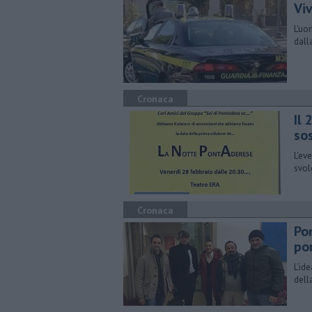
Vi
L'uo
dall
Cronaca
Il 
so
L'ev
svol
Cronaca
Po
po
L'id
dell