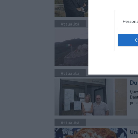
Persona
Attualità
Un 
Serv
form
Attualità
Du
Ques
Dant
pres
Attualità
Un