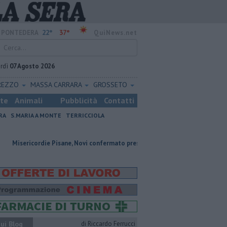
22°
37°
PONTEDERA
QuiNews.net
rdì
07 Agosto 2026
REZZO
MASSA CARRARA
GROSSETO
ste
Animali
Pubblicità
Contatti
RA
S.MARIA A MONTE
TERRICCIOLA
die Pisane, Novi confermato presidente
Addio al dottor Massimo Camp
ui Blog
di Riccardo Ferrucci