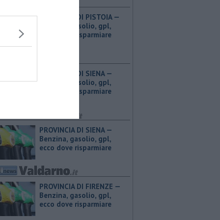
PROVINCIA DI PISTOIA — ​
Benzina, gasolio, gpl,
ecco dove risparmiare
PROVINCIA DI SIENA — ​
Benzina, gasolio, gpl,
ecco dove risparmiare
PROVINCIA DI SIENA — ​
Benzina, gasolio, gpl,
ecco dove risparmiare
PROVINCIA DI FIRENZE — ​
Benzina, gasolio, gpl,
ecco dove risparmiare