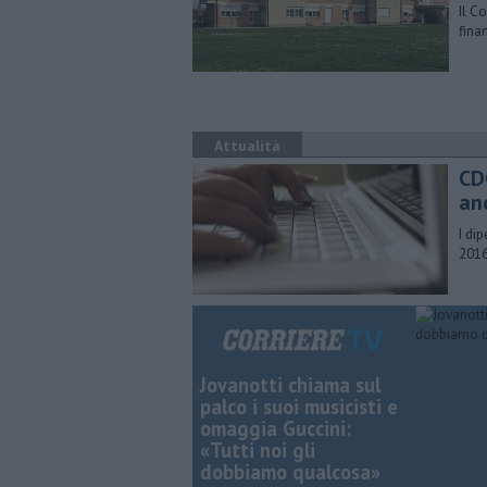
Il C
fina
Attualità
CD
anc
I dip
2016
Jovanotti chiama sul
palco i suoi musicisti e
omaggia Guccini:
«Tutti noi gli
dobbiamo qualcosa»