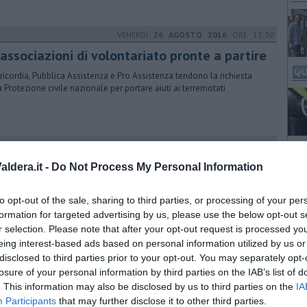
VENERDÌ
26 AGOSTO 2016
ORE 13:30
associazioni di volontariato pronte a partire
ricordia, Pubblica Assistenza e Pro Assistenza tendono la richiesta
a Protezione civile nazionale per portare aiuti ai terremotati
GIOVEDÌ
15 SETTEMBRE 2016
ORE 12:40
decurtano lo stipendio per i terremotati
ldera.it -
Do Not Process My Personal Information
nistratori e dipendenti del Comune hanno rinunciato a una piccola
e del compenso di settembre e hanno raccolto 570 euro
to opt-out of the sale, sharing to third parties, or processing of your per
formation for targeted advertising by us, please use the below opt-out s
r selection. Please note that after your opt-out request is processed y
eing interest-based ads based on personal information utilized by us or
LUNEDÌ
01 LUGLIO 2013
ORE 12:40
disclosed to third parties prior to your opt-out. You may separately opt-
nzo Macelloni racconta Fondi Rustici
losure of your personal information by third parties on the IAB’s list of
. This information may also be disclosed by us to third parties on the
IA
ogetto che trasforma i vecchi casolari in una risorsa per il territorio
Participants
that may further disclose it to other third parties.