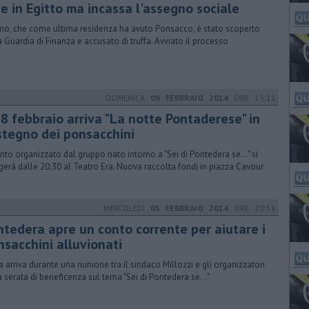
ve in Egitto ma incassa l'assegno sociale
mo, che come ultima residenza ha avuto Ponsacco, è stato scoperto
a Guardia di Finanza e accusato di truffa. Avviato il processo
DOMENICA
09 FEBBRAIO 2014
ORE 13:11
28 febbraio arriva "La notte Pontaderese" in
stegno dei ponsacchini
ento organizzato dal gruppo nato intorno a "Sei di Pontedera se..." si
gerà dalle 20.30 al Teatro Era. Nuova raccolta fondi in piazza Cavour
MERCOLEDÌ
05 FEBBRAIO 2014
ORE 20:56
ntedera apre un conto corrente per aiutare i
nsacchini alluvionati
ea arriva durante una riunione tra il sindaco Millozzi e gli organizzatori
a serata di beneficenza sul tema "Sei di Pontedera se..."