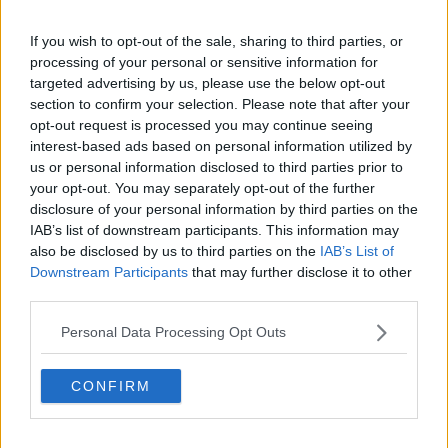
Pediatra dell'ospedale Lotti coinvolto in un giro di corruzione
If you wish to opt-out of the sale, sharing to third parties, or
"A cosa serve la bandiera lilla?"
processing of your personal or sensitive information for
targeted advertising by us, please use the below opt-out
section to confirm your selection. Please note that after your
Fc Ponsacco, il dg lascia e domenica la Massese
opt-out request is processed you may continue seeing
interest-based ads based on personal information utilized by
DIZIONARIO MINIMO: L’italiano
us or personal information disclosed to third parties prior to
your opt-out. You may separately opt-out of the further
Gli rubarono il Ciao nel 1986, ritrovato oggi
disclosure of your personal information by third parties on the
IAB’s list of downstream participants. This information may
I Granata ripartono da Giovannini e Indiani record
also be disclosed by us to third parties on the
IAB’s List of
Downstream Participants
that may further disclose it to other
Scelgono la Medina e scampano alla strage
third parties.
I granata battono un colpo, anzi tre
Personal Data Processing Opt Outs
Dirty Soccer, prosciolto il Tuttocuoio
CONFIRM
Granata quasi al completo: ecco la nuova
squadra