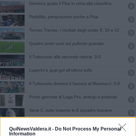
Giovinco guida il Pisa in cima alla classifica
Pedofilia, perquisizioni anche a Pisa
Torneo Treviso, i risultati degli under 8, 10 e 12
Quattro posti vuoti sul pullman granata
Il Tuttocuoio alla seconda vittoria: 3-0
Luperini e quel gol all'ultimo tuffo
Il Tuttocuoio domina il Savona al Mannucci: 3-0
Prime giornate di Lega Pro, anticipi e posticipi
Serie C, tutte insieme le 8 squadre toscane
Caso Innovative Pharma: gli arrestati ammettono regali e favori
QuiNewsValdera.it -
Do Not Process My Personal
per i medici
Information