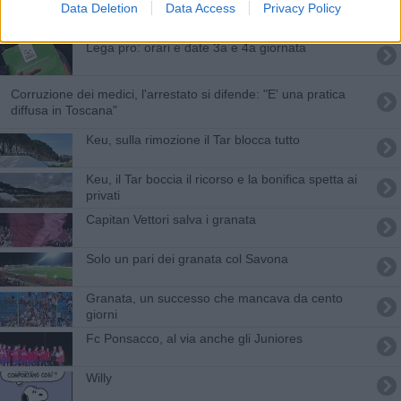
Data Deletion
Data Access
Privacy Policy
Il pareggio arriva a mezzanotte
Lega pro: orari e date 3a e 4a giornata
Corruzione dei medici, l'arrestato si difende: "E' una pratica
diffusa in Toscana"
​Keu, sulla rimozione il Tar blocca tutto
Keu, il Tar boccia il ricorso e la bonifica spetta ai
privati
Capitan Vettori salva i granata
Solo un pari dei granata col Savona
Granata, un successo che mancava da cento
giorni
Fc Ponsacco, al via anche gli Juniores
Willy