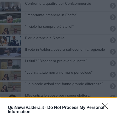
​Confronto a quattro per Confcommercio
"Importante rimanere in Ecofor"
"Il cielo ha sempre più stelle!"
​Fiori d'arancio e 5 stelle
Il voto in Valdera peserà sull’economia regionale
I rifiuti? "Bisognerà prelevarli di notte"
"Luci natalizie non a norma e pericolose"
"Le piccole azioni che fanno grande differenza"
M5s critica le spese per i seggi elettorali
I nuovi consigli comunali della Valdera
QuiNewsValdera.it -
Do Not Process My Personal
Information