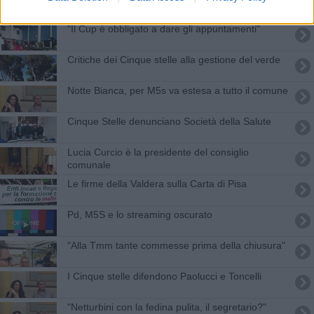
"Il Cup è obbligato a dare gli appuntamenti"
Critiche dei Cinque stelle alla gestione del verde
Notte Bianca, per M5s va estesa a tutto il comune
​Cinque Stelle denunciano Società della Salute
Lucia Curcio è la presidente del consiglio
comunale
​Le firme della Valdera sulla Carta di Pisa
Pd, M5S e lo streaming oscurato
"Alla Tmm tante commesse prima della chiusura"
I Cinque stelle difendono Paolucci e Toncelli
"Netturbini con la fedina pulita, il segretario?"