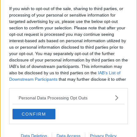
Igenio, nuove critiche dei Cinque stelle
If you wish to opt-out of the sale, sharing to third parties, or
Ttip Valdera, è operativo il comitato
processing of your personal or sensitive information for
targeted advertising by us, please use the below opt-out
section to confirm your selection. Please note that after your
I Cinque stelle contro il Pd e Tognetti
opt-out request is processed you may continue seeing
interest-based ads based on personal information utilized by
Ombre sulle luci di via Dante
us or personal information disclosed to third parties prior to
your opt-out. You may separately opt-out of the further
​“Passeggiata legalità, non solo propaganda”
disclosure of your personal information by third parties on the
IAB’s list of downstream participants. This information may
"Quella raccolta firme è intrisa di razzismo"
also be disclosed by us to third parties on the
IAB’s List of
Downstream Participants
that may further disclose it to other
"Lunga vita al battello fluviale"
third parties.
Il dibattito sulla cultura interessa anche ai 5s
Personal Data Processing Opt Outs
"La cooperativa Agape ascolti i lavoratori"
CONFIRM
"La destra è ricorsa alla menzogna per attaccare"
Data Deletion
Data Access
Privacy Policy
Sgambatoio a pagamento, cinquestelle perplessi